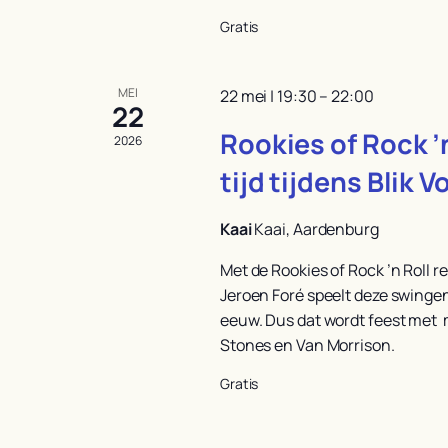
Gratis
MEI
22 mei | 19:30
–
22:00
22
Rookies of Rock ’n
2026
tijd tijdens Blik V
Kaai
Kaai, Aardenburg
Met de Rookies of Rock ’n Roll rei
Jeroen Foré speelt deze swingend
eeuw. Dus dat wordt feest met 
Stones en Van Morrison.
Gratis