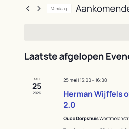
in.
Aankomend
weergeven
Vandaag
Zoek
navigatie
Selecteer
voor
een
Evenementen
datum.
met
keyword.
Laatste afgelopen Eve
MEI
25 mei | 15:00
–
16:00
25
Herman Wijffels o
2026
2.0
Oude Dorpshuis
Westmolenstr