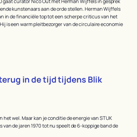
2.0 gaat curator Nico Out met Herman Wijffels in gesprek
ende kunstenaars aan de orde stellen. Herman Wijffels
n in de financiële top tot een scherpe criticus van het
ij is een warm pleitbezorger van de circulaire economie
erug in de tijd tijdens Blik
n het wel. Maar kan je conditie de energie van STUK
 van de jaren 1970 tot nu speelt de 6-koppige band de