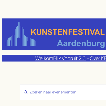
Welkom
Blik Vooruit 2.0
Over K
Evenementen
Vul
Zoeken
een
en
keyword