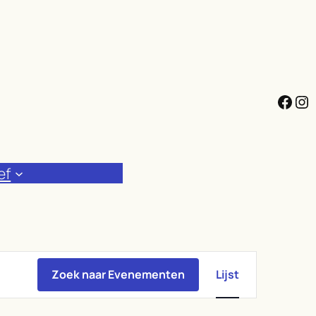
Facebook
Instagram
ef
Evenement
weergaven
Zoek naar Evenementen
Lijst
navigatie