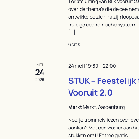
Ter afsluiting van Blik Vooruit 
over de thema’s die de deelnem
ontwikkelde zich na zijn loopbaa
huidige economische systeem. H
[…]
Gratis
MEI
24 mei | 19:30
–
22:00
24
STUK – Feestelijk t
2026
Vooruit 2.0
Markt
Markt, Aardenburg
Nee, je trommelvliezen overleve
aankan? Met een waaier aan hits
stukken eraf! Entree gratis