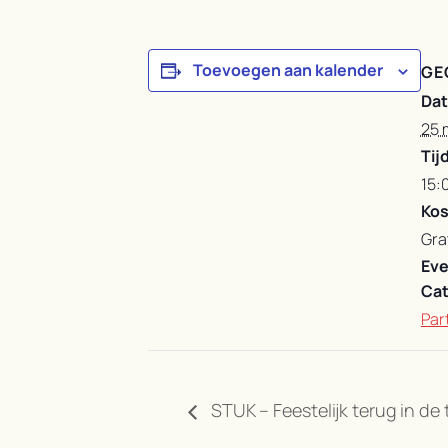
Toevoegen aan kalender
GE
Da
25 
Tijd
15:
Kos
Gra
Ev
Cat
Part
STUK – Feestelijk terug in de t