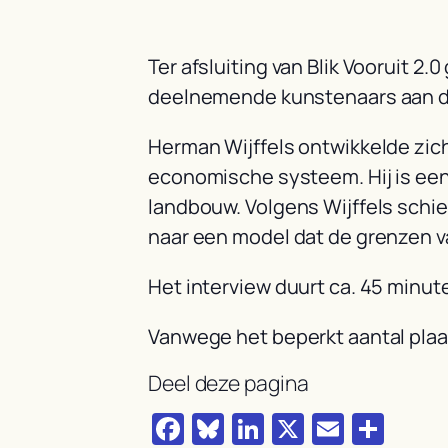
Ter afsluiting van Blik Vooruit 2
deelnemende kunstenaars aan de
Herman Wijffels ontwikkelde zich 
economische systeem. Hij is een 
landbouw. Volgens Wijffels schie
naar een model dat de grenzen v
Het interview duurt ca. 45 minu
Vanwege het beperkt aantal pla
Deel deze pagina
Facebook
Bluesky
LinkedIn
X
Email
Del