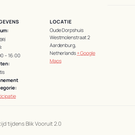
GEVENS
LOCATIE
Oude Dorpshuis
tum:
Westmolenstraat 2
mei
Aardenburg
,
:
Netherlands
+ Google
00 – 16:00
Maps
ten:
tis
enement
egorie:
icipatie
ijd tijdens Blik Vooruit 2.0