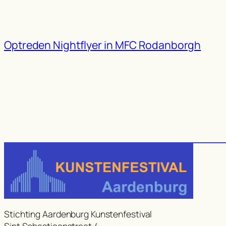
Optreden Nightflyer in MFC Rodanborgh
Stichting Aardenburg Kunstenfestival
Sint Sebastiaanstraat 4