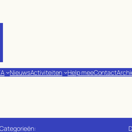
FA
Nieuws
Activiteiten
Help mee
Contact
Archi
Categorieën:
D