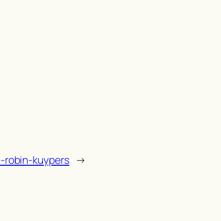
6-robin-kuypers
→