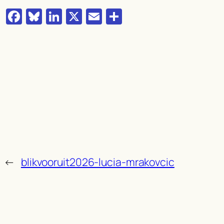
Facebook
Bluesky
LinkedIn
X
Email
Delen
←
blikvooruit2026-lucia-mrakovcic