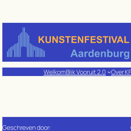
Ga
naar
de
inhoud
Welkom
Blik Vooruit 2.0
Over K
Geschreven door: