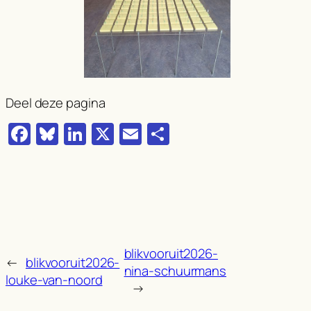
Deel deze pagina
Facebook
Bluesky
LinkedIn
X
Email
Delen
blikvooruit2026-
←
blikvooruit2026-
nina-schuurmans
louke-van-noord
→