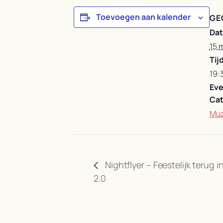
Toevoegen aan kalender
GE
Da
15 
Tijd
19:
Ev
Cat
Muz
Nightflyer – Feestelijk terug in
2.0