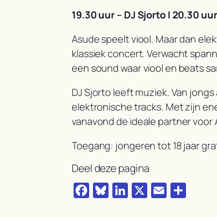
19.30 uur – DJ Sjorto | 20.30 uu
Asude speelt viool. Maar dan ele
klassiek concert. Verwacht spann
een sound waar viool en beats s
DJ Sjorto leeft muziek. Van jongs 
elektronische tracks. Met zijn en
vanavond de ideale partner voor As
Toegang: jongeren tot 18 jaar gra
Deel deze pagina
Facebook
Bluesky
LinkedIn
X
Email
Del