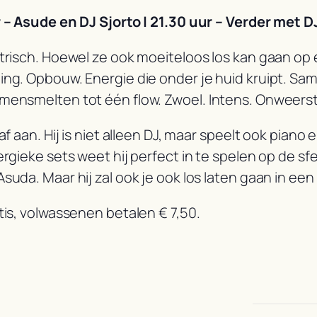
r – Asude en DJ Sjorto | 21.30 uur – Verder met D
ktrisch. Hoewel ze ook moeiteloos los kan gaan op
ing. Opbouw. Energie die onder je huid kruipt. Sa
amensmelten tot één flow. Zwoel. Intens. Onweers
af aan. Hij is niet alleen DJ, maar speelt ook piano
ergieke sets weet hij perfect in te spelen op de sf
uda. Maar hij zal ook je ook los laten gaan in een
tis, volwassenen betalen € 7,50.
en