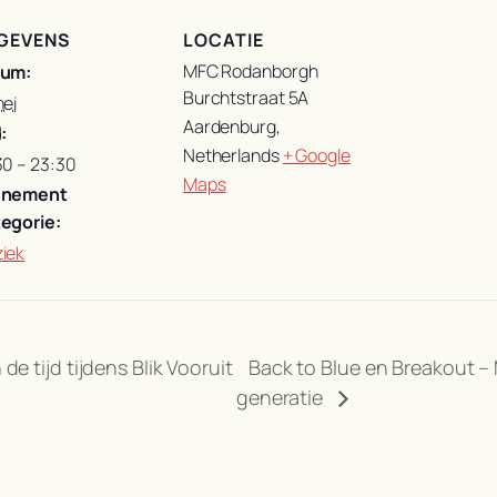
GEVENS
LOCATIE
MFC Rodanborgh
tum:
Burchtstraat 5A
mei
Aardenburg
,
:
Netherlands
+ Google
30 – 23:30
Maps
enement
egorie:
iek
 de tijd tijdens Blik Vooruit
Back to Blue en Breakout – 
generatie