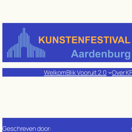
Ga
naar
de
inhoud
Welkom
Blik Vooruit 2.0
Over K
Geschreven door: