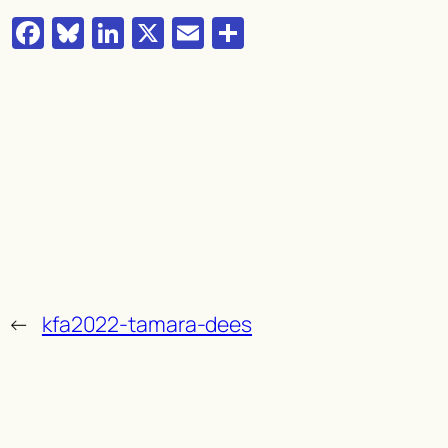
Facebook
Bluesky
LinkedIn
X
Email
Delen
←
kfa2022-tamara-dees