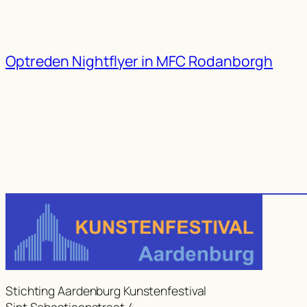
Optreden Nightflyer in MFC Rodanborgh
Stichting Aardenburg Kunstenfestival
Sint Sebastiaanstraat 4