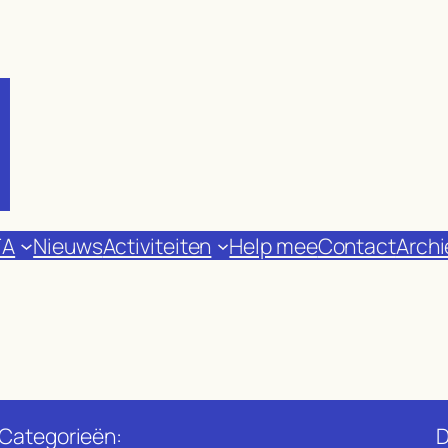
FA
Nieuws
Activiteiten
Help mee
Contact
Archi
Categorieën:
D