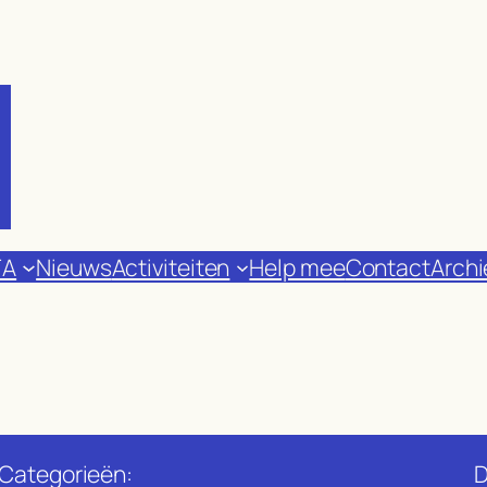
FA
Nieuws
Activiteiten
Help mee
Contact
Archi
Categorieën:
D