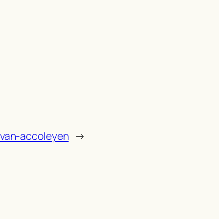
-van-accoleyen
→