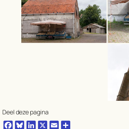
Deel deze pagina
Facebook
Bluesky
LinkedIn
X
Email
Delen