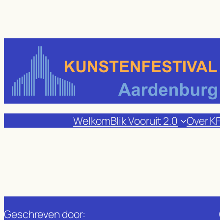
Ga
naar
de
inhoud
Welkom
Blik Vooruit 2.0
Over K
Geschreven door: