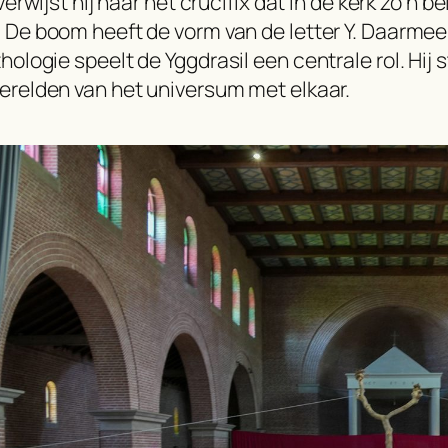
verwijst hij naar het crucifix dat in de kerk zo’n 
De boom heeft de vorm van de letter Y. Daarmee k
ologie speelt de Yggdrasil een centrale rol. Hij
relden van het universum met elkaar.