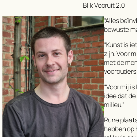
Blik Vooruit 2.0
“Alles beïn
bewuste ma
“Kunst is i
zijn. Voor m
met de mens
voorouders 
“Voor mij is
idee dat de
milieu.”
Rune plaats
hebben op h