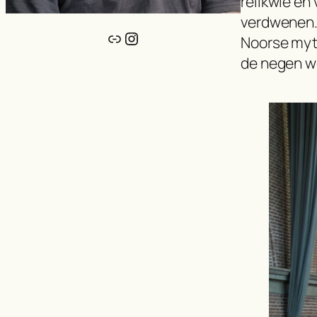
relikwie en 
verdwenen. 
Link
Instagram
Noorse myth
de negen we