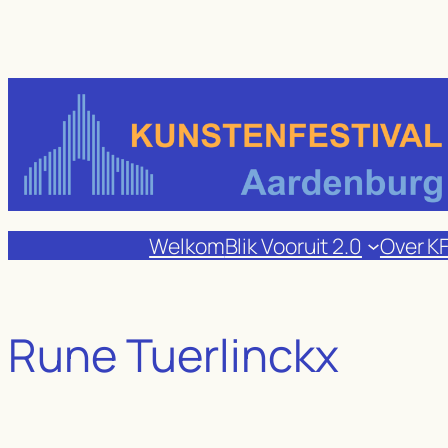
Ga
naar
de
inhoud
Welkom
Blik Vooruit 2.0
Over K
Rune Tuerlinckx