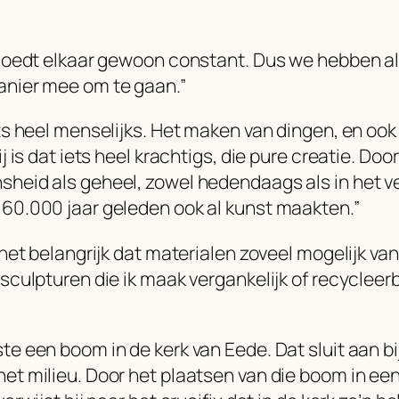
vloedt elkaar gewoon constant. Dus we hebben a
nier mee om te gaan.”
ets heel menselijks. Het maken van dingen, en ook
ij is dat iets heel krachtigs, die pure creatie. Do
heid als geheel, zowel hedendaags als in het ver
60.000 jaar geleden ook al kunst maakten.”
 het belangrijk dat materialen zoveel mogelijk van 
 sculpturen die ik maak vergankelijk of recyclee
te een boom in de kerk van Eede. Dat sluit aan bi
et milieu. Door het plaatsen van die boom in een 