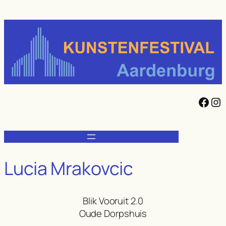
Ga
naar
de
inhoud
Facebook
Instagram
Lucia Mrakovcic
Blik Vooruit 2.0
Oude Dorpshuis