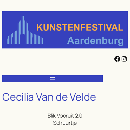
Ga
naar
de
inhoud
Facebook
Instagram
Cecilia Van de Velde
Blik Vooruit 2.0
Schuurtje