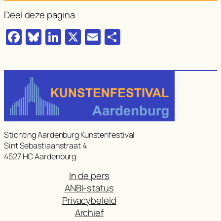
Deel deze pagina
Facebook
Bluesky
LinkedIn
X
Email
Delen
Stichting Aardenburg Kunstenfestival
Sint Sebastiaanstraat 4
4527 HC Aardenburg
In de pers
ANBI-status
Privacybeleid
Archief