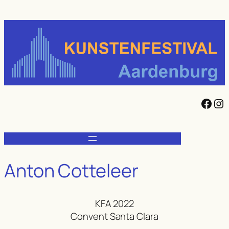
Ga
naar
de
inhoud
Facebook
Instagram
Anton Cotteleer
KFA 2022
Convent Santa Clara