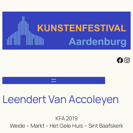
Ga
naar
de
inhoud
Facebook
Instagram
Leendert Van Accoleyen
KFA 2019
Weide – Markt – Het Gele Huis – Sint Baafskerk