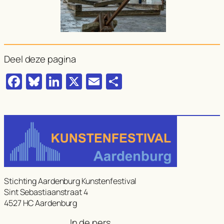
Deel deze pagina
Facebook
Bluesky
LinkedIn
X
Email
Delen
Stichting Aardenburg Kunstenfestival
Sint Sebastiaanstraat 4
4527 HC Aardenburg
In de pers