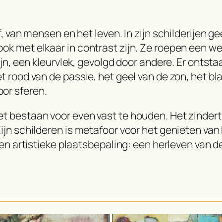
rf, van mensen en het leven. In zijn schilderijen
ok met elkaar in contrast zijn. Ze roepen een we
lijn, een kleurvlek, gevolgd door andere. Er onts
t rood van de passie, het geel van de zon, het bl
or sferen.
bestaan voor even vast te houden. Het zindert in z
ijn schilderen is metafoor voor het genieten van
een artistieke plaatsbepaling: een herleven van d