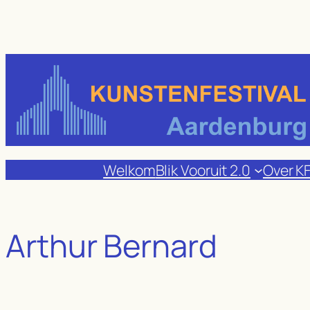
Ga
naar
de
inhoud
Welkom
Blik Vooruit 2.0
Over K
Arthur Bernard