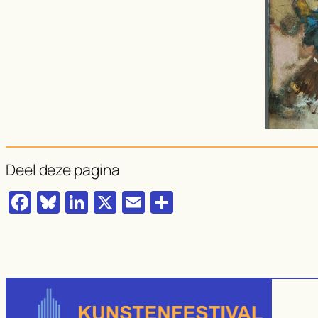
Deel deze pagina
Facebook
Bluesky
LinkedIn
X
Email
Delen